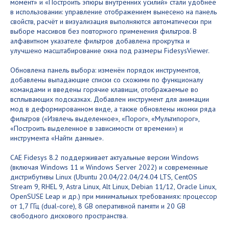
момент» и «Построить эпюры внутренних усилий» стали удобнее
в использовании: управление отображением вынесено на панель
свойств, расчёт и визуализация выполняются автоматически при
выборе массивов без повторного применения фильтров. В
алфавитном указателе фильтров добавлена прокрутка и
улучшено масштабирование окна под размеры FidesysViewer.
Обновлена панель выбора: изменён порядок инструментов,
добавлены выпадающие списки со схожими по функционалу
командами и введены горячие клавиши, отображаемые во
всплывающих подсказках. Добавлен инструмент для анимации
мод в деформированном виде, а также обновлены иконки ряда
фильтров («Извлечь выделенное», «Порог», «Мультипорог»,
«Построить выделенное в зависимости от времени») и
инструмента «Найти данные».
CAE Fidesys 8.2 поддерживает актуальные версии Windows
(включая Windows 11 и Windows Server 2022) и современные
дистрибутивы Linux (Ubuntu 20.04/22.04/24.04 LTS, CentOS
Stream 9, RHEL 9, Astra Linux, Alt Linux, Debian 11/12, Oracle Linux,
OpenSUSE Leap и др.) при минимальных требованиях: процессор
от 1,7 ГГц (dual‑core), 8 GB оперативной памяти и 20 GB
свободного дискового пространства.